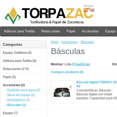
Idioma
Aditivos para Tortilla
Refacciones
Papel
Accesorios
Equipo
Inicio
»
Accesorios
»
Básculas
Categorías
Básculas
Equipo Tortilleria (0)
Aditivos para Tortilla (8)
Mostrar:
Lista
/
Cuadrícula
Ord
Refacciones (170)
Compara producto (0)
Papel (0)
Báscula digital TORREY 40
Accesorios (2)
kg
- Depósito para agua (0)
Características: Báscula.-
Báscula digital con doble
- Mesa de trabajo (0)
pantalla. Capacidad para 40
- Mostradores (0)
- Básculas (1)
Equipo (7)