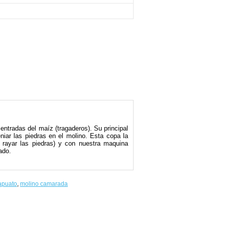
ntradas del maíz (tragaderos). Su principal
eniar las piedras en el molino. Esta copa la
a rayar las piedras) y con nuestra maquina
ado.
apuato
,
molino camarada