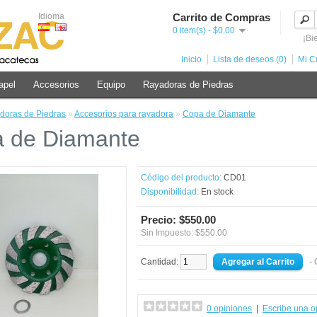
Idioma
Carrito de Compras
0 item(s) - $0.00
¡Bi
Inicio
Lista de deseos (0)
Mi C
apel
Accesorios
Equipo
Rayadoras de Piedras
doras de Piedras
»
Accesorios para rayadora
»
Copa de Diamante
 de Diamante
Código del producto:
CD01
Disponibilidad:
En stock
Precio: $550.00
Sin Impuesto: $550.00
Cantidad:
- 
0 opiniones
|
Escribe una o