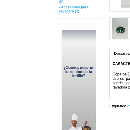
(0)
- Accesorios para
rayadora (2)
Descripc
CARACTE
Copa de Di
uso es par
puede pon
rayadora p
Etiquetas:
c