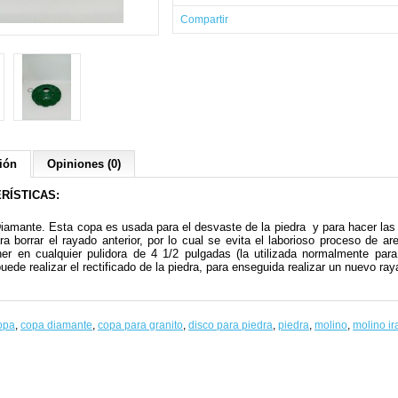
Compartir
ión
Opiniones (0)
RÍSTICAS:
amante. Esta copa es usada para el desvaste de la piedra y para hacer las e
a borrar el rayado anterior, por lo cual se evita el laborioso proceso de ar
er en cualquier pulidora de 4 1/2 pulgadas (la utilizada normalmente par
uede realizar el rectificado de la piedra, para enseguida realizar un nuevo ray
opa
,
copa diamante
,
copa para granito
,
disco para piedra
,
piedra
,
molino
,
molino ir