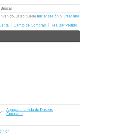
envenido, usted puede
Iniciar sesión
o
Crear una
.
uenta
Carrito de Compras
Realizar Pedido
Agregar a la lista de Deseos
O -
Comparar
pinión